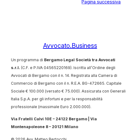
Pagina successiva
Avvocato.Business
Un programma di
Bergamo Legal Società tra Avvocati
s.r.l.
(C.F. e P.IVA 04565220169). Iscritta all’Ordine degli
Avvocati di Bergamo con il n. 14. Registrata alla Camera di
Commercio di Bergamo con il n. R.E.A. BG-472665. Capitale
Sociale € 100.000 (versato € 75.000). Assicurata con Generali
Italia S.p.A. per gli infortuni e per la responsabilità
professionale (massimale Euro 2.000.000).
Via Fratelli Calvi 10E – 24122 Bergamo |
Via
Montenapoleone 8 – 20121 Milano
© 2026 Avv. Matteo Bertocchi