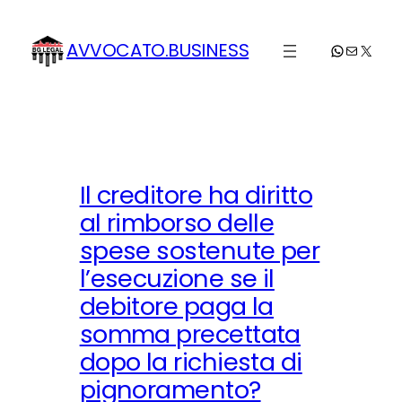
Vai
al
AVVOCATO.BUSINESS
WhatsApp
Email
X
contenuto
Il creditore ha diritto
al rimborso delle
spese sostenute per
l’esecuzione se il
debitore paga la
somma precettata
dopo la richiesta di
pignoramento?