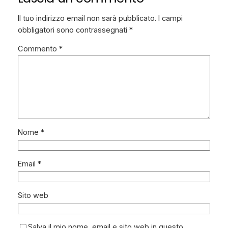
Il tuo indirizzo email non sarà pubblicato.
I campi
obbligatori sono contrassegnati
*
Commento
*
Nome
*
Email
*
Sito web
Salva il mio nome, email e sito web in questo