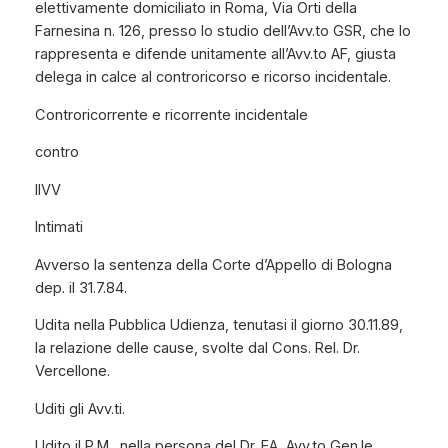
elettivamente domiciliato in Roma, Via Orti della
Farnesina n. 126, presso lo studio dell’Avv.to GSR, che lo
rappresenta e difende unitamente all’Avv.to AF, giusta
delega in calce al controricorso e ricorso incidentale.
Controricorrente e ricorrente incidentale
contro
IIVV
Intimati
Avverso la sentenza della Corte d’Appello di Bologna
dep. il 31.7.84.
Udita nella Pubblica Udienza, tenutasi il giorno 30.11.89,
la relazione delle cause, svolte dal Cons. Rel. Dr.
Vercellone.
Uditi gli Avv.ti.
Udito il P.M., nella persona del Dr. EA, Avv.to Gen.le,