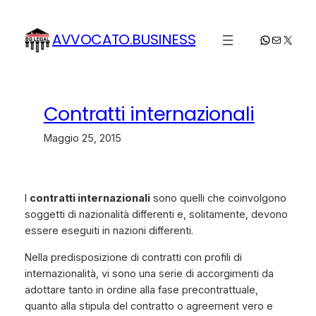
Vai
al
AVVOCATO.BUSINESS
WhatsApp
Email
X
contenuto
Contratti internazionali
Maggio 25, 2015
I
contratti internazionali
sono quelli che coinvolgono
soggetti di nazionalità differenti e, solitamente, devono
essere eseguiti in nazioni differenti.
Nella predisposizione di contratti con profili di
internazionalità, vi sono una serie di accorgimenti da
adottare tanto in ordine alla fase precontrattuale,
quanto alla stipula del contratto o
agreement
vero e